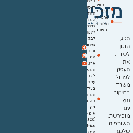
טלמיטינג
שימוש
אימייל
לעסקים:
מדיניות
mazkirshet@gmail.com
המדריך
פרטיות
המלא
טלפון
הצהרת
שיגרום
055-
נגישות
ללקוחות
2725297
הגיע
לבקש
עקבו
שיחה
הזמן
ברשתות
איתך
לשדרג
התייעלות
את
ארגונית:
העסק
המפתח
לצמיחה
לניהול
עסקית
משרד
בעידן
במיקור
המודרני
חוץ
מה זה
בק
עם
אופיס
מזכירשת,
(Back
השותפים
Office):
שלכם
המדריך