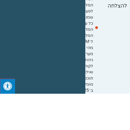
המלא
להצלחה
לפעולות
שמניעות
כל עסק
המדריך
המלא
ל־CRM:
מהי
מערכת
ניהול
לקוחות
ואילו
תוכנות
מומלצות
ב־2025