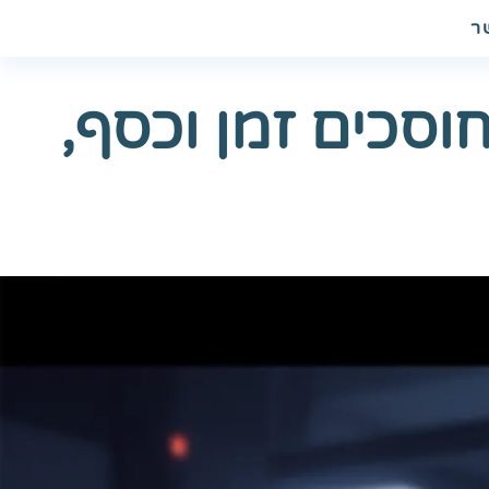
ר
לית עם Easy2Sign: כך חוסכים זמן וכסף,