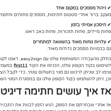
✔ ניהול מסמכים במקום אחד
מעקב ברור אחרי סטטוס חתימות, מסמכים פתוחים וחתומים
✔ חיסכון אמיתי בזמן
פחות מיילים, פחות תזכורות, פחות כאב ראש.
✔ עלויות נוחות מאוד בהשוואה למתחרים
גם בכמויות מסמכים גדולות מאוד.
כחלק מהעבודה המשותפת שלנו עם easy2sign, דאגנו לקוראים שלנו לקוד קופון הנחה לשימוש בחודש הראשון במערכת!
לשימוש בקוד הקופון שלנו, הכניסו את הקוד
first11
במעמד הרכישה באתר ות
שימו לב שניתן לרכוש גם מנוי בתשלום שנתי, כדי לקבל הצע
וכן, ניתן להשתמש בקוד הקופון שלנו גם במסגרת המנוי ה
אז איך עושים חתימה דיגי
אז אחרי שבחרתם את הספק, הגיע הזמן לבנות את התבנית