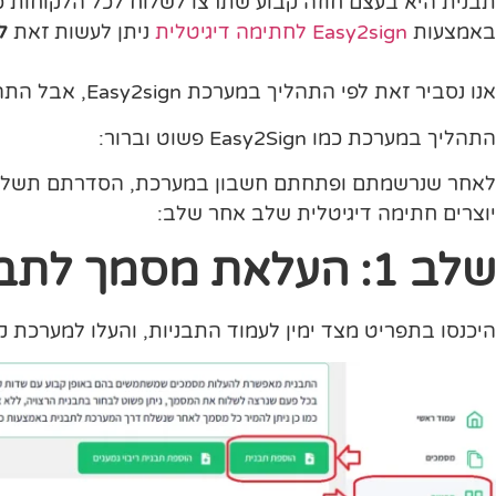
תבנית היא בעצם חוזה קבוע שתרצו לשלוח לכל הלקוחות כ
באמצעות
Easy2sign לחתימה דיגיטלית
ניתן לעשות זאת
ל
אנו נסביר זאת לפי התהליך במערכת Easy2sign, אבל התהליך מאוד דומה בכל ספק שתבחרו לעבוד איתו.
התהליך במערכת כמו Easy2Sign פשוט וברור:
לאחר שנרשמתם ופתחתם חשבון במערכת, הסדרתם תשלום ל
יוצרים חתימה דיגיטלית שלב אחר שלב:
שלב 1: העלאת מסמך לתבנית חדשה
היכנסו בתפריט מצד ימין לעמוד התבניות, והעלו למערכת קובץ PDF (חוזה, טופס, הצעת מחיר 