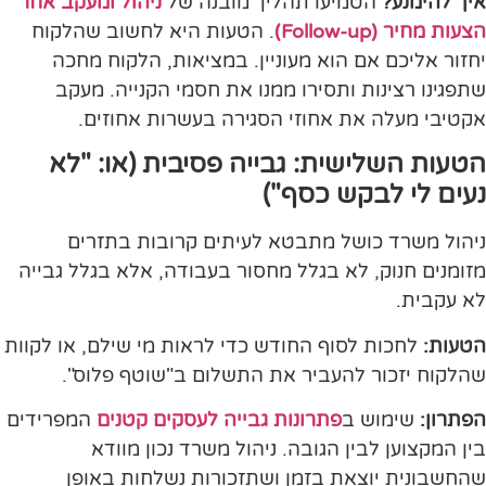
איך להימנע?
הטמיעו תהליך מובנה של
ניהול ומעקב אחר
הצעות מחיר (Follow-up)
. הטעות היא לחשוב שהלקוח
יחזור אליכם אם הוא מעוניין. במציאות, הלקוח מחכה
שתפגינו רצינות ותסירו ממנו את חסמי הקנייה. מעקב
אקטיבי מעלה את אחוזי הסגירה בעשרות אחוזים.
הטעות השלישית: גבייה פסיבית (או: "לא
נעים לי לבקש כסף")
ניהול משרד כושל מתבטא לעיתים קרובות בתזרים
מזומנים חנוק, לא בגלל מחסור בעבודה, אלא בגלל גבייה
לא עקבית.
הטעות:
לחכות לסוף החודש כדי לראות מי שילם, או לקוות
שהלקוח יזכור להעביר את התשלום ב"שוטף פלוס".
הפתרון:
שימוש ב
פתרונות גבייה לעסקים קטנים
המפרידים
בין המקצוען לבין הגובה. ניהול משרד נכון מוודא
שהחשבונית יוצאת בזמן ושתזכורות נשלחות באופן