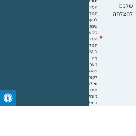
Office):
שלכם
המדריך
המלא
להצלחה
לפעולות
שמניעות
כל עסק
המדריך
המלא
ל־CRM:
מהי
מערכת
ניהול
לקוחות
ואילו
תוכנות
מומלצות
ב־2025