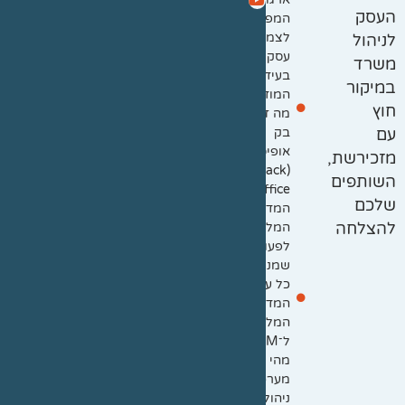
העסק
המפתח
לצמיחה
לניהול
עסקית
משרד
בעידן
במיקור
המודרני
חוץ
מה זה
בק
עם
אופיס
מזכירשת,
(Back
השותפים
Office):
שלכם
המדריך
המלא
להצלחה
לפעולות
שמניעות
כל עסק
המדריך
המלא
ל־CRM:
מהי
מערכת
ניהול