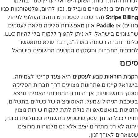
למרות ההתקדמות, השוק הישראלי עדיין סגור בחלקו
לשירותים בינלאומיים מובילים. נכון להיום, פלטפורמות כמו
Stripe Billing
(הנחשבת לסטנדרט הזהב העולמי לניהול
מנויים) או
Paddle
אינן מאפשרות סליקה מלאה לעסקים
שרשומים בישראל. לא ניתן להפוך ללקוח בלי להיות LLC,
כלומר חברה רשומה בארה"ב, דבר שלא מתאפשר
למרבית החברות והעסקים הקטנים הרשומים בישראל.
סיכום
הקמת
הוראות קבע לעסקים
היא צעד קריטי לצמיחה.
בישראל קיימים פתרונות מצוינים דרך חברות הסליקה
וספקי החשבוניות, אך היתרון התחרותי האמיתי נמצא
בשכבת הניהול שמעל: האוטומציה של כשלים בתשלום,
הזמינות בוואטסאפ והיכולת לתת ללקוח שירות מצוין
ומיידי ככל הניתן. עסק שישקיע בתשתית טכנולוגית נכונה,
ייהנה לא רק מתזרים יציב אלא גם מלקוחות מרוצים
שנשארים לאורך זמן.