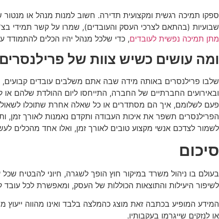
ספקו תמיכה רגשית ומקצועית תדירה. חשוב למנות מנהל או מנטור שיע
שבועיות (בהתאם לצרכי העסק והעובדים), שמרו על קשר תמידי בצ'א
מתן תמיכה נפשית לעובדים
, כדי שלכל מנהל יהיו הכלים להתמודד ע
ומה עושים כשיש צוות של פרילנסרים
שלבו פרילנסרים באותה מידה שבה אתם משלבים עובדים קבועים, במ
ובאירועים החברתיים של החברה, התייחסו ליום ההולדת שלהם או ל
פעם לשלומם, איך הם מסתדרים או כל שאלה אחרת שתוכלו לשאול כדי
הפרילנסרים תשפר את איכות העבודה ותקדם נאמנות לאורך זמן, ותת
לשמור לצדכם אנשי מקצוע טובים לאורך זמן, ואלו אחד מהכלים לעש
סיכום
בעולם בו ניהול משרד במיקור חוץ הופך לשגרה, חיוני להבטיח שכל
לשיפור היעילות והתוצאות הכוללות של העסק, ומאפשרת לכל עובד ל
המידע המופיע בכתבה זאת מוצג כהמלצה בלבד ואינו מהווה ייעוץ מ
או לנזקים שייגרמו בעקבותיו.