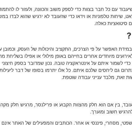
בוד עם כל חבר בצוות כדי לספק משוב והכוונה, ולעזור לו להתמודד
ט, שיחות טלפוניות או וידאו כדי שהעובד לא ירגיש שהוא לבדו במ
ם סיטואציות כאלה.
?
ידת האפשר על פי הצרכים, התקציב והיכולות של העסק, וכמובן על
אירועים מיוחדים אחרים בחייהם באופן מילולי או אפילו בשליחת 
 לשמור איתם על אינטראקציה טובה. נכון שמדובר בספק חיצוני ול
רום גם ליחסים שלכם איתם. כל אלו יתרמו בסופו של דבר ליעילות 
ות זאת, מלבד ענייני עבודה שוטפת.
 עובד, בין אם הוא חלק מהצוות הקבוע או פרילנסר, מרגיש חלק מק
הרגיש חשוב ומוערך.
שפטי, מסחרי, פיננסי או אחר. הכותבים והמפעילים של האתר אינם